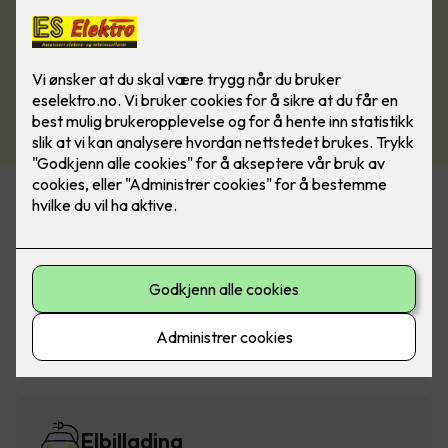
Alarm og sikkerhet
Belysning
Elbillading