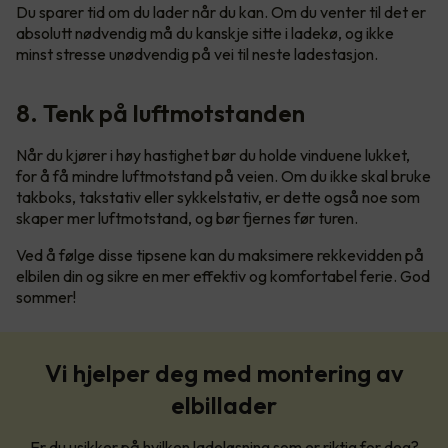
Du sparer tid om du lader når du kan. Om du venter til det er
absolutt nødvendig må du kanskje sitte i ladekø, og ikke
minst stresse unødvendig på vei til neste ladestasjon.
8. Tenk på luftmotstanden
Når du kjører i høy hastighet bør du holde vinduene lukket,
for å få mindre luftmotstand på veien. Om du ikke skal bruke
takboks, takstativ eller sykkelstativ, er dette også noe som
skaper mer luftmotstand, og bør fjernes før turen.
Ved å følge disse tipsene kan du maksimere rekkevidden på
elbilen din og sikre en mer effektiv og komfortabel ferie. God
sommer!
Vi hjelper deg med montering av
elbillader
Er du usikker på hvilken ladeløsning som er riktig for deg?