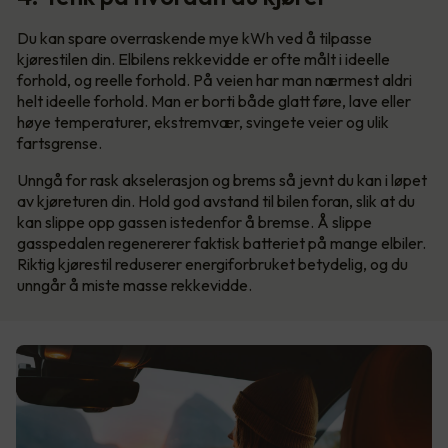
Du kan spare overraskende mye kWh ved å tilpasse
kjørestilen din. Elbilens rekkevidde er ofte målt i ideelle
forhold, og reelle forhold. På veien har man nærmest aldri
helt ideelle forhold. Man er borti både glatt føre, lave eller
høye temperaturer, ekstremvær, svingete veier og ulik
fartsgrense.
Unngå for rask akselerasjon og brems så jevnt du kan i løpet
av kjøreturen din. Hold god avstand til bilen foran, slik at du
kan slippe opp gassen istedenfor å bremse. Å slippe
gasspedalen regenererer faktisk batteriet på mange elbiler.
Riktig kjørestil reduserer energiforbruket betydelig, og du
unngår å miste masse rekkevidde.