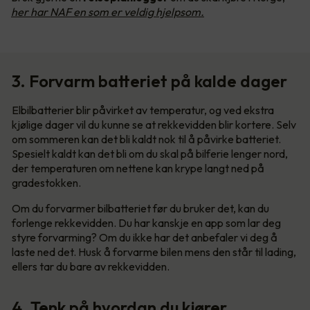
her har NAF en som er veldig hjelpsom.
3. Forvarm batteriet på kalde dager
Elbilbatterier blir påvirket av temperatur, og ved ekstra
kjølige dager vil du kunne se at rekkevidden blir kortere. Selv
om sommeren kan det bli kaldt nok til å påvirke batteriet.
Spesielt kaldt kan det bli om du skal på bilferie lenger nord,
der temperaturen om nettene kan krype langt ned på
gradestokken.
Om du forvarmer bilbatteriet før du bruker det, kan du
forlenge rekkevidden. Du har kanskje en app som lar deg
styre forvarming? Om du ikke har det anbefaler vi deg å
laste ned det. Husk å forvarme bilen mens den står til lading,
ellers tar du bare av rekkevidden.
4. Tenk på hvordan du kjører