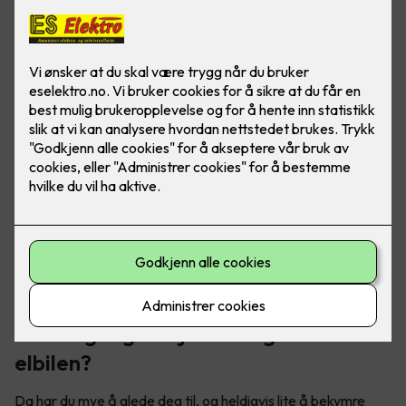
Skal du på norgesferie med elbil? Her er noen triks for å
forlenge rekkevidden, slik at du kan kjøre trollstigen uten
rekkeviddeangst.
Første gang du kjører langtur med
elbilen?
Da har du mye å glede deg til, og heldigvis lite å bekymre