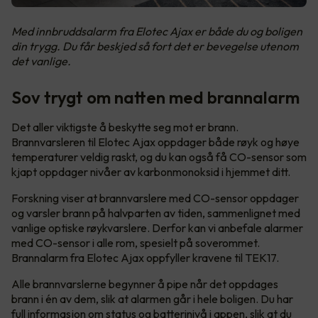
Med innbruddsalarm fra Elotec Ajax er både du og boligen
din trygg. Du får beskjed så fort det er bevegelse utenom
det vanlige.
Sov trygt om natten med brannalarm
Det aller viktigste å beskytte seg mot er brann.
Brannvarsleren til Elotec Ajax oppdager både røyk og høye
temperaturer veldig raskt, og du kan også få CO-sensor som
kjapt oppdager nivåer av karbonmonoksid i hjemmet ditt.
Forskning viser at brannvarslere med CO-sensor oppdager
og varsler brann på halvparten av tiden, sammenlignet med
vanlige optiske røykvarslere. Derfor kan vi anbefale alarmer
med CO-sensor i alle rom, spesielt på soverommet.
Brannalarm fra Elotec Ajax oppfyller kravene til TEK17.
Alle brannvarslerne begynner å pipe når det oppdages
brann i én av dem, slik at alarmen går i hele boligen. Du har
full informasjon om status og batterinivå i appen, slik at du