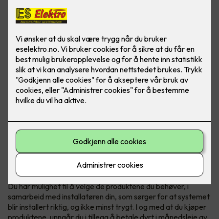
Teknologi fra Elotec redder liv
Elotec Ajax er et profesjonelt og trådløst sikkerhetssystem
som beskytter hjemmet ditt mot blant annet innbrudd, brann
og vannlekkasje - full trygghet for både deg og boligen din.
Du har mulighet til å velge de produktene du behøver, i
samarbeid med installatøren din, som sørger for at systemet
blir installert riktig, og ikke minst trygt. I og med at du kjøper
produktene, unngår du i tillegg å betale dyrt i månedsleie av