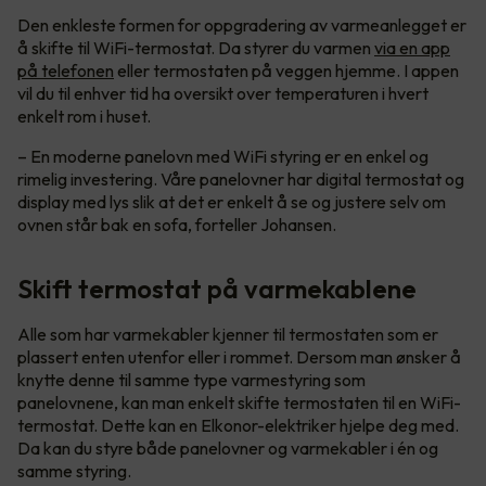
Den enkleste formen for oppgradering av varmeanlegget er
å skifte til WiFi-termostat. Da styrer du varmen
via en app
på telefonen
eller termostaten på veggen hjemme. I appen
vil du til enhver tid ha oversikt over temperaturen i hvert
enkelt rom i huset.
– En moderne panelovn med WiFi styring er en enkel og
rimelig investering. Våre panelovner har digital termostat og
display med lys slik at det er enkelt å se og justere selv om
ovnen står bak en sofa, forteller Johansen.
Skift termostat på varmekablene
Alle som har varmekabler kjenner til termostaten som er
plassert enten utenfor eller i rommet. Dersom man ønsker å
knytte denne til samme type varmestyring som
panelovnene, kan man enkelt skifte termostaten til en WiFi-
termostat. Dette kan en Elkonor-elektriker hjelpe deg med.
Da kan du styre både panelovner og varmekabler i én og
samme styring.