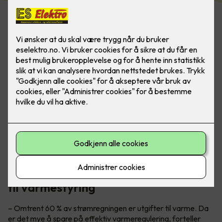
Ha full kontroll på alle smarthusløsninger ved å bruke
appstyring eller smartpanel - da er det lettere å ha
kontroll på energiforbruket.
Teknisk sjef Petter Johansen gir tips
til varmestyring
– Omtrent 60 % av strømregningen er utgifter til varme. Da
er det mye å spare på effektiv varmeregulering, forteller