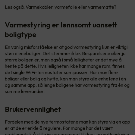
Les også:
Varmekabler, varmefoile eller varmematte?
Varmestyring er lønnsomt uansett
boligtype
En vanlig misforståelse er at god varmestyring kun er viktig i
større eneboliger. Det stemmer ikke. Besparelsene øker jo
større boligen er, men også i små leiligheter er det mye å
hente på dette. Hvis leiligheten ikke har mange rom, finnes
det single WiFi-termostater som passer. Har man flere
boliger eller bolig og hytte, kan man styre alle enhetene i én
og samme app, så lenge boligene har varmestyring fra én og
samme leverandør.
Brukervennlighet
Fordelen med de nye termostatene man kan styre via en app
er at de er enkle å regulere. For mange har det vært
problematisk å stille inn programmet til dag- og nattsenkning