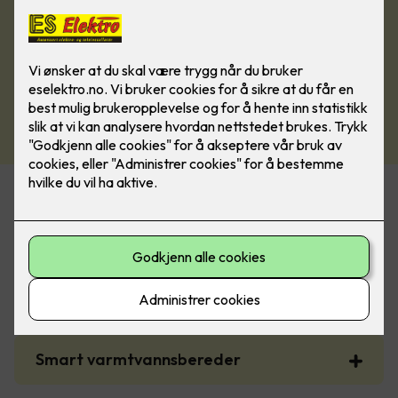
Noen boligtiltak som gir støtte fra
Enova
Smart strømstyring for bolig
Smart varmtvannsbereder