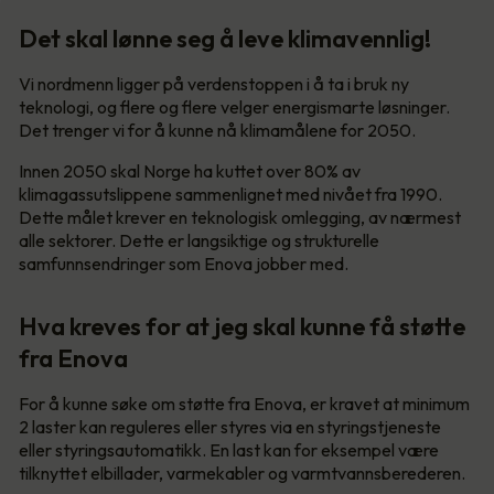
Det skal lønne seg å leve klimavennlig!
Vi nordmenn ligger på verdenstoppen i å ta i bruk ny
teknologi, og flere og flere velger energismarte løsninger.
Det trenger vi for å kunne nå klimamålene for 2050.
Innen 2050 skal Norge ha kuttet over 80% av
klimagassutslippene sammenlignet med nivået fra 1990.
Dette målet krever en teknologisk omlegging, av nærmest
alle sektorer. Dette er langsiktige og strukturelle
samfunnsendringer som Enova jobber med.
Hva kreves for at jeg skal kunne få støtte
fra Enova
For å kunne søke om støtte fra Enova, er kravet at minimum
2 laster kan reguleres eller styres via en styringstjeneste
eller styringsautomatikk. En last kan for eksempel være
tilknyttet elbillader, varmekabler og varmtvannsberederen.