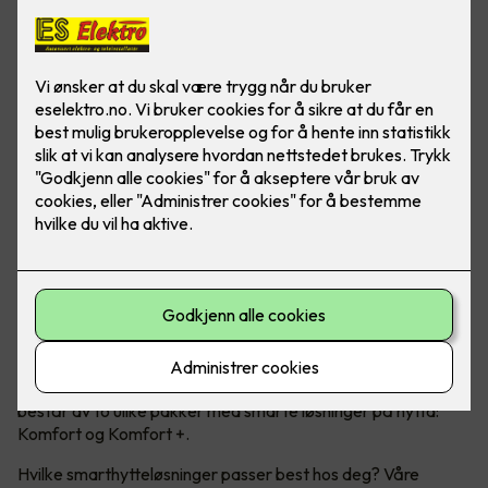
Moderne teknologi kan ta hytteopplevelsen til et nytt nivå!
Micro Matic har nå lansert Smarthytte – et konsept som
består av to ulike pakker med smarte løsninger på hytta:
Komfort og Komfort +.
Hvilke smarthytteløsninger passer best hos deg? Våre