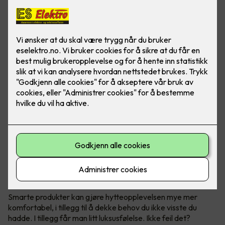
Smarte produkter - som belysning, termostater og
brytere, blir mer og mer vanlig i norske hytter. Det øker
både komforten og brukervennligheten på hytta.
Behovstilpasset belysning
Smarte produkter kan gjøre hytteopplevelsen mye mer
komfortabel, i tillegg til å dekke behov du ikke visste du
hadde. I tillegg får man litt luksusfølelse. Ikke feil det?