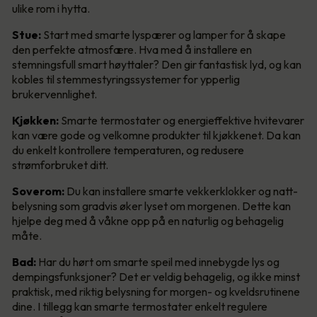
ulike rom i hytta.
Stue:
Start med smarte lyspærer og lamper for å skape
den perfekte atmosfære. Hva med å installere en
stemningsfull smart høyttaler? Den gir fantastisk lyd, og kan
kobles til stemmestyringssystemer for ypperlig
brukervennlighet.
Kjøkken:
Smarte termostater og energieffektive hvitevarer
kan være gode og velkomne produkter til kjøkkenet. Da kan
du enkelt kontrollere temperaturen, og redusere
strømforbruket ditt.
Soverom:
Du kan installere smarte vekkerklokker og natt-
belysning som gradvis øker lyset om morgenen. Dette kan
hjelpe deg med å våkne opp på en naturlig og behagelig
måte.
Bad:
Har du hørt om smarte speil med innebygde lys og
dempingsfunksjoner? Det er veldig behagelig, og ikke minst
praktisk, med riktig belysning for morgen- og kveldsrutinene
dine. I tillegg kan smarte termostater enkelt regulere