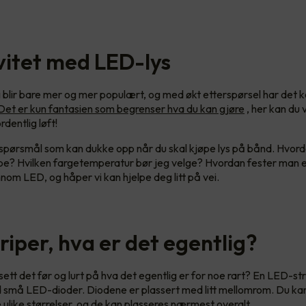
vitet med LED-lys
blir bare mer og mer populært, og med økt etterspørsel har det
Det er kun fantasien som begrenser hva du kan gjøre
, her kan du v
rdentlig løft!
pørsmål som kan dukke opp når du skal kjøpe lys på bånd. Hvord
ipe? Hvilken fargetemperatur bør jeg velge? Hvordan fester man 
nnom LED, og håper vi kan hjelpe deg litt på vei.
riper, hva er det egentlig?
sett det før og lurt på hva det egentlig er for noe rart? En LED-st
 små LED-dioder. Diodene er plassert med litt mellomrom. Du ka
e ulike størrelser, og de kan plasseres nærmest overalt.