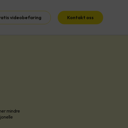
ratis videobefaring
Kontakt oss
ner mindre
jonelle