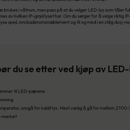
n brukes i våtrom, men pass på at du velger LED-lys som tåler fu
s av hvilken IP-grad lyset har. Om du sørger for å velge riktig IP
yse speil, inni baderomsmøblement og til og med i en stilig dusj-nis
ør du se etter ved kjøp av LED-
 dimmer til LED-pærene
spenning
emperatur, unngå for kaldt lys. Mest vanlig å gå for mellom 270
E-merket