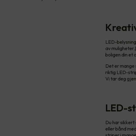
Kreati
LED-belysning 
av muligheter.
boligen din et o
Det er mange s
riktig LED-str
Vi tar deg gje
LED-st
Du har sikkert 
eller bånd med
striper i mang