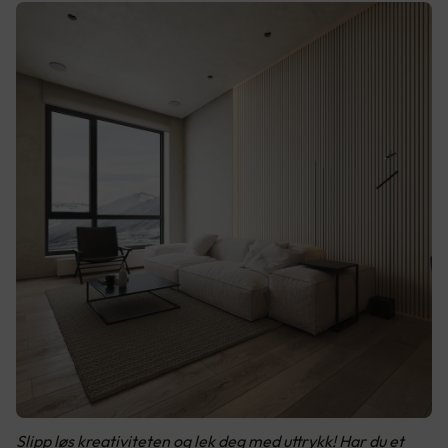
Slipp løs kreativiteten og lek deg med uttrykk! Har du et