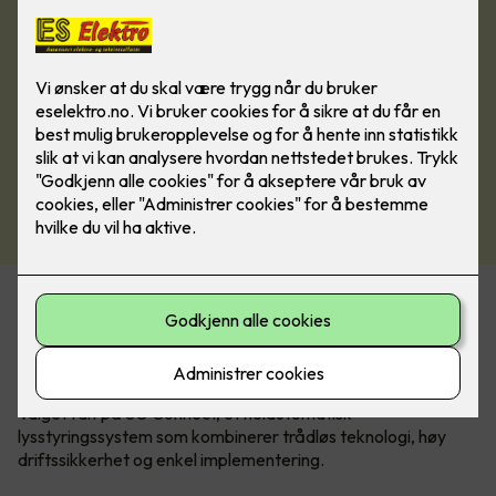
Elkonor hadde flere ønsker da de skulle bytte ut
kontorbelysningen. Den nye løsningen måtte ha
styringsmuligheter, og lyskvaliteten måtte bli betraktelig
bedre – samtidig var det viktig å redusere energiforbruket.
Valget falt på SG Connect, et helautomatisk
lysstyringssystem som kombinerer trådløs teknologi, høy
driftssikkerhet og enkel implementering.