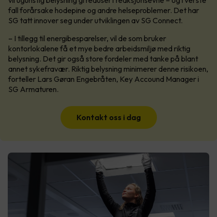
vil ugunstig belysning gi redusert reaksjonsevne – og i verste
fall forårsake hodepine og andre helseproblemer. Det har
SG tatt innover seg under utviklingen av SG Connect.
– I tillegg til energibesparelser, vil de som bruker
kontorlokalene få et mye bedre arbeidsmiljø med riktig
belysning. Det gir også store fordeler med tanke på blant
annet sykefravær. Riktig belysning minimerer denne risikoen,
forteller Lars Gøran Engebråten, Key Accound Manager i
SG Armaturen.
Kontakt oss i dag