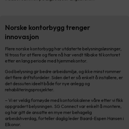
Norske kontorbygg trenger
innovasjon
Flere norske kontorbygg har utdaterte belysningsløsninger,
til tross for at flere og flere nå har vendt tilbake til kontoret
etter en lang periode med hjemmekontor.
God belysning gir bedre arbeidsmiljø, og ikke minst rommer
det flere driftsfordeler. Siden det er så enkelt å installere, er
det dessuten ideelt både for nye anlegg og
rehabiliteringsprosjekter.
– Vi er veldig fornøyde med kontorlokalene våre etter vi fikk
oppgradert belysningen. SG Connect var enkelt å montere,
og har gitt de ansatte en mye mer behagelig
arbeidshverdag, forteller daglig leder Baard-Espen Hansen i
Elkonor.