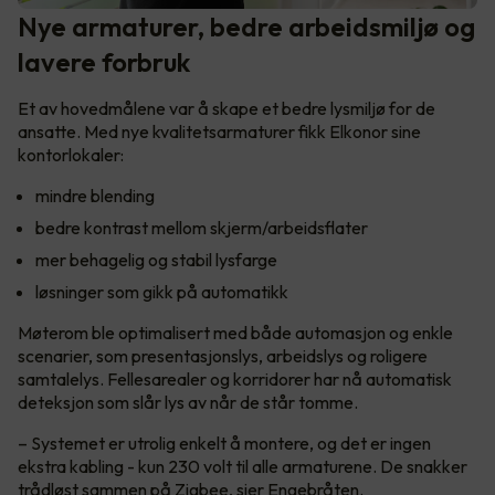
Nye armaturer, bedre arbeidsmiljø og
lavere forbruk
Et av hovedmålene var å skape et bedre lysmiljø for de
ansatte. Med nye kvalitetsarmaturer fikk Elkonor sine
kontorlokaler:
mindre blending
bedre kontrast mellom skjerm/arbeidsflater
mer behagelig og stabil lysfarge
løsninger som gikk på automatikk
Møterom ble optimalisert med både automasjon og enkle
scenarier, som presentasjonslys, arbeidslys og roligere
samtalelys. Fellesarealer og korridorer har nå automatisk
deteksjon som slår lys av når de står tomme.
– Systemet er utrolig enkelt å montere, og det er ingen
ekstra kabling - kun 230 volt til alle armaturene. De snakker
trådløst sammen på Zigbee, sier Engebråten.