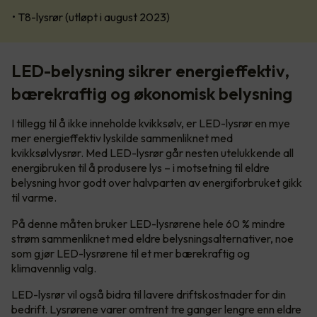
• T8-lysrør (utløpt i august 2023)
LED-belysning sikrer energieffektiv,
bærekraftig og økonomisk belysning
I tillegg til å ikke inneholde kvikksølv, er LED-lysrør en mye
mer energieffektiv lyskilde sammenliknet med
kvikksølvlysrør. Med LED-lysrør går nesten utelukkende all
energibruken til å produsere lys – i motsetning til eldre
belysning hvor godt over halvparten av energiforbruket gikk
til varme.
På denne måten bruker LED-lysrørene hele 60 % mindre
strøm sammenliknet med eldre belysningsalternativer, noe
som gjør LED-lysrørene til et mer bærekraftig og
klimavennlig valg.
LED-lysrør vil også bidra til lavere driftskostnader for din
bedrift. Lysrørene varer omtrent tre ganger lengre enn eldre