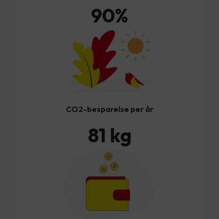
90
%
CO2-besparelse per år
81
kg