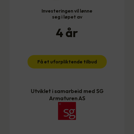
Investeringen vil lønne
seg i løpet av
4
år
Få et uforpliktende tilbud
Utviklet i samarbeid med SG
Armaturen AS