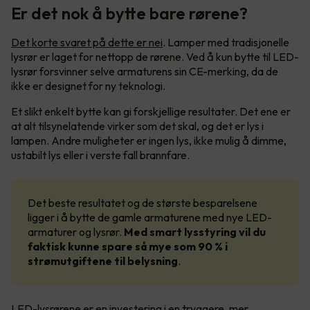
Er det nok å bytte bare rørene?
Det korte svaret på dette er nei
. Lamper med tradisjonelle
lysrør er laget for nettopp de rørene. Ved å kun bytte til LED-
lysrør forsvinner selve armaturens sin CE-merking, da de
ikke er designet for ny teknologi.
Et slikt enkelt bytte kan gi forskjellige resultater. Det ene er
at alt tilsynelatende virker som det skal, og det er lys i
lampen. Andre muligheter er ingen lys, ikke mulig å dimme,
ustabilt lys eller i verste fall brannfare.
Det beste resultatet og de største besparelsene
ligger i å bytte de gamle armaturene med nye LED-
armaturer og lysrør.
Med smart lysstyring vil du
faktisk kunne spare så mye som 90 % i
strømutgiftene til belysning
.
LED-lysrørene er en investering i en tryggere, mer