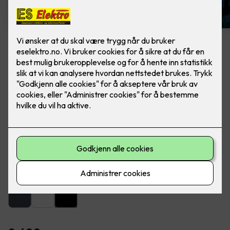
Artes veggarmatur sort
Lekker utebelysning fra SG Armaturen. Ferdig
montert, utskifting av lampe.
Artes er en lekker og dekorativ armatur for utendørs eller
innendørs montering på vegg.
Farge