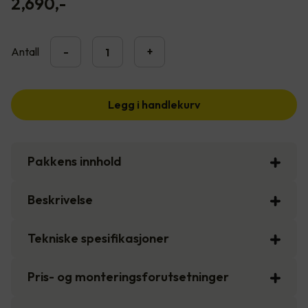
2,690
,-
Antall
-
+
Legg i handlekurv
Pakkens innhold
Beskrivelse
Tekniske spesifikasjoner
Pris- og monteringsforutsetninger