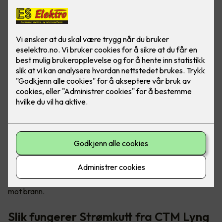
Tryggere og mer brannsikre hjem
Sikkerhetsløsningen kalt «Strømkutt» sørger for å stenge
strømmen til elektriske apparater ved røykutvikling, og det
kan forhindre eller redusere brannskader i boligen din. Det er
en enkel måte for deg å bedre sikre din familie og deg selv
mot brann.
Slik fungerer Strømkutt fra CTM Lyng