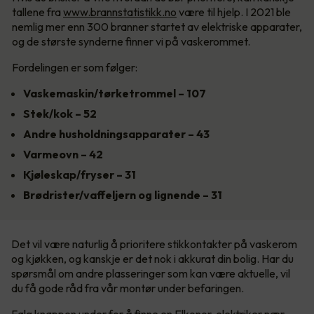
tallene fra
www.brannstatistikk.no
være til hjelp. I 2021 ble
nemlig mer enn 300 branner startet av elektriske apparater,
og de største synderne finner vi på vaskerommet.
Fordelingen er som følger:
Vaskemaskin/tørketrommel – 107
Stek/kok – 52
Andre husholdningsapparater – 43
Varmeovn – 42
Kjøleskap/fryser – 31
Brødrister/vaffeljern og lignende – 31
Det vil være naturlig å prioritere stikkontakter på vaskerom
og kjøkken, og kanskje er det nok i akkurat din bolig. Har du
spørsmål om andre plasseringer som kan være aktuelle, vil
du få gode råd fra vår montør under befaringen.