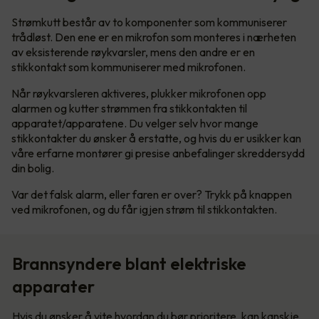
Strømkutt består av to komponenter som kommuniserer
trådløst. Den ene er en mikrofon som monteres i nærheten
av eksisterende røykvarsler, mens den andre er en
stikkontakt som kommuniserer med mikrofonen.
Når røykvarsleren aktiveres, plukker mikrofonen opp
alarmen og kutter strømmen fra stikkontakten til
apparatet/apparatene. Du velger selv hvor mange
stikkontakter du ønsker å erstatte, og hvis du er usikker kan
våre erfarne montører gi presise anbefalinger skreddersydd
din bolig.
Var det falsk alarm, eller faren er over? Trykk på knappen
ved mikrofonen, og du får igjen strøm til stikkontakten.
Brannsyndere blant elektriske
apparater
Hvis du ønsker å vite hvordan du bør prioritere, kan kanskje