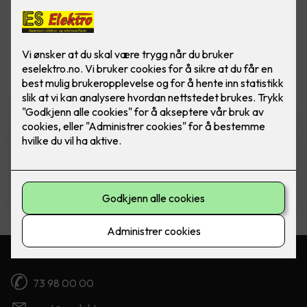
Vis flere
filtre
Komfyrvakt mKomfy Wally
m/trådløs sensor
Komfyrvakt mKomfy 25 Wally fra CTM
Lyng.
5,750
,-
Kontakt oss
73 98 00 00