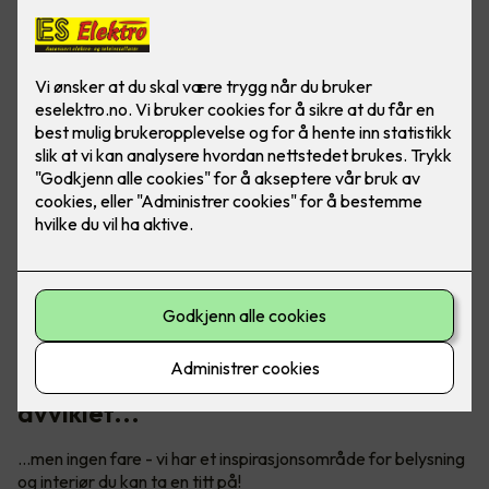
Vårt digitale showroom er dessverre
avviklet...
...men ingen fare - vi har et inspirasjonsområde for belysning
og interiør du kan ta en titt på!