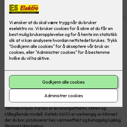
Mitsubishi Electric - KAITEKI
6600 Safirsort m/montering
Kaiteki er en energieffektiv og stilren
varmepumpe, med høy kapasitet og behagelig
kjøling. Med mange unike løsninger og nye
funksjoner, sikrer det høy komfort i hverdagen.
Ypperste kvalitet og prisvinnende design
Varmepumpen Kaiteki er en energieffektiv, stilren og
stillegående modell. Kaiteki 6600 er uavhengig av klimaet
der du bor, produserer høy varmeeffekt og behagelig kjøling
tilpasset dine behov.