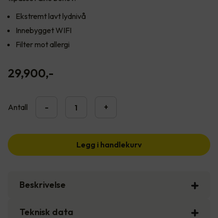
Ekstremt lavt lydnivå
Innebygget WIFI
Filter mot allergi
29,900
,-
Antall
-
+
Legg i handlekurv
Beskrivelse
Teknisk data