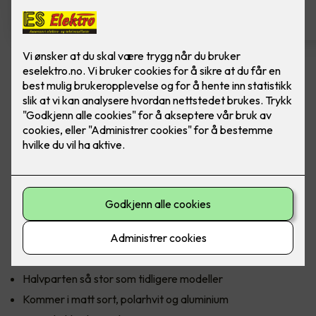
Komfyrvakt mKomfy Wally
m/trådløs sensor
Komfyrvakt mKomfy 25 Wally fra CTM Lyng.
CTM Lyngs nyeste komfyrvakt mKomfy Wally er halvparten
så stor som forgjengeren, med en sensor som kun er 81 mm
lang. Den har et tredobbelt sikkerhetssystem i form av
timerfunksjon, vakt for overtemperatur og tampersikring
som forhindrer bruk hvis sensoren fjernes.
Halvparten så stor som tidligere modeller
Kommer i matt sort, polarhvit og aluminium