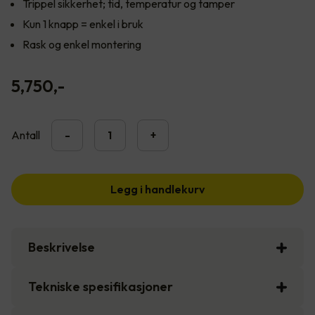
Trippel sikkerhet; tid, temperatur og tamper
Kun 1 knapp = enkel i bruk
Rask og enkel montering
5,750
,-
Antall
-
+
Legg i handlekurv
Beskrivelse
Tekniske spesifikasjoner